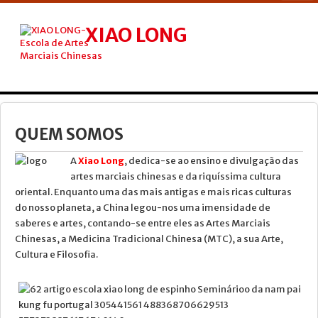
XIAO LONG
ESCOLA DE ARTES MARCIAIS CHINESAS
INICIO
NÓS
QUEM SOMOS
TAI CHI
A
Xiao Long
, dedica-se ao ensino e divulgação das
artes marciais chinesas e da riquíssima cultura
KUNG FU
oriental. Enquanto uma das mais antigas e mais ricas culturas
QIGONG
do nosso planeta, a China legou-nos uma imensidade de
saberes e artes, contando-se entre eles as Artes Marciais
AULA KIDS
Chinesas, a Medicina Tradicional Chinesa (MTC), a sua Arte,
Cultura e Filosofia.
TERAPIAS
AULAS
CURSOS