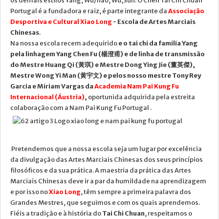
os demais estilos Yang, Wu/hao, Wu,Sun. O Chen Tai Chi Chuan
Portugal é a fundadora e raiz, é parte integrante da
Associação
Desportiva e Cultural Xiao Long
- Escola de Artes Marciais
Chinesas
.
Na nossa escola recem adequirido
e o tai chi da familia Yang
pela linhagem Yang Chen Fu (楊澄甫) e de linha de transmissão
do Mestre Huang Qi (黃琪) e Mestre Dong Ying Jie (董英傑),
Mestre Wong Yi Man (黄宇文) e pelos nosso mestre Tony Rey
Garcia e Miriam Vargas da
Academia Nam Pai Kung Fu
Internacional (Áustria)
,
oportunida adquirida pela estreita
colaboração com a Nam Pai Kung Fu Portugal .
Pretendemos que a nossa escola seja um lugar por excelência
da divulgação das Artes Marciais Chinesas dos seus princípios
filosóficos e da sua prática. A maestria da prática das Artes
Marciais Chinesas deve ir a par da humildade na aprendizagem
e por isso no
Xiao Long
, têm sempre a primeira palavra dos
Grandes Mestres, que seguimos e com os quais aprendemos.
Fiéis a tradição e à história do
Tai Chi Chuan
, respeitamos o