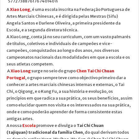
NOTICIA
A
Xiao Long
, é uma escola inscrita na Federação Portuguesa de
Artes Marciais Chinesas, e é dirigida pelas Mestras (Sifu)
EMAIL
Angela Santos e Darlene Oliveira, a primeira presidente da
Escola, e a segunda diretora técnica.
MÉDIA
A Xiao Long, conta já no seu curriculum, com um vasto palmarés
de títulos, coletivos e individuais de campeões e vice-
campeões, conquistados ao longo dos anos, nos diversos
campeonatos nacionais das modalidades em que a escola e os
seus atletas competem.
A
Xiao Long
surge no seio do grupo
Chen Tai Chi Chuan
Portugal
, o grupo sempre teve como objectivo primeiro dar a
conhecer a artes marciais chinesas internas e externas, o Tai
Chi, o Qigong, e o Kung Fu, a sua história e evolução, os
princípios em que radica a sua prática, os seus benefícios, assim
como elucidar quem nos visita e os interessados na sua prática,
onde e como poderão aprender de forma consistente estas
antigas artes.
A nossa
Escola
promove e divulga o
Tai Chi Chuan
(tajiquan) tradicional da família Chen
, do qual derivam todos