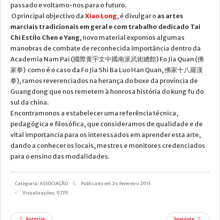
passado e voltamo-nos para o futuro.
O principal objectivo da
Xiao Long
, é divulgar o
as artes
marciais tradicionais em geral e com trabalho dedicado Tai
Chi Estilo Chen e Yang
, novo material expomos algumas
manobras de combate de reconhecida importância dentro da
Academia Nam Pai (國際黄宇文中國南派武術總館) Fo Jia Quan (佛
家拳) como é o caso da Fo
Jia Shi Ba Luo Han Quan, 佛家十八羅漢
拳)
, ramos reverenciados na herança do boxe da província de
Guangdong que nos remetem à honrosa história do kung fu do
sul da china.
Encontramonos a estabelecer uma referência técnica,
pedagógica e filosófica, que consideramos de qualidade e de
vital importancia para os interessados em aprender esta arte,
dando a conhecer os locais, mestres e monitores credenciados
para o ensino das modalidades.
Categoria:
ASSOCIAÇÃO
Publicado em 26 fevereiro 2015
Visualizações: 9779
Anterior
Seguinte