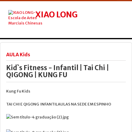
XIAO LONG
ESCOLA DE ARTES MARCIAIS CHINESAS
INICIO
NÓS
AULA Kids
TAI CHI
Kid`s Fitness - Infantil | Tai Chi |
QIGONG | KUNG FU
KUNG FU
QIGONG
Kung Fu Kids
AULA KIDS
TAI CHI E QIGONG INFANTILAULAS NA SEDE EM ESPINHO
TERAPIAS
AULAS
CURSOS