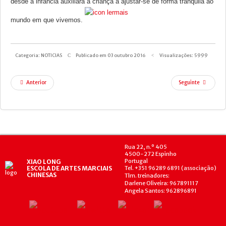
desde a infância auxiliará a criança a ajustar-se de forma tranquila ao
mundo em que vivemos.
Categoria:
NOTICIAS
Publicado em 03 outubro 2016
Visualizações: 5999
Anterior
Seguinte
Rua 22, n.º 405
4500-272 Espinho
Portugal
XIAO LONG
ESCOLA DE ARTES MARCIAIS
Tel. +351 96289 6891 (associação)
CHINESAS
Tlm. treinadores:
Darlene Oliveira: 967891117
Angela Santos: 962896891