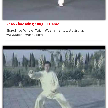
Shao Zhao Ming Kung Fu Demo
Shao Zhao Ming of Taichi Wushu Institute Australia,
www.taichi-wushu.com