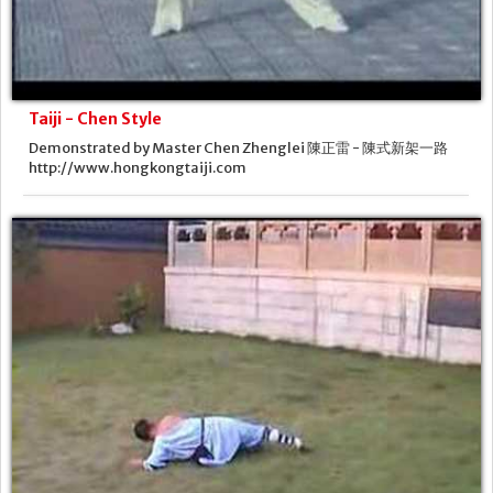
Taiji - Chen Style
Demonstrated by Master Chen Zhenglei 陳正雷 - 陳式新架一路
http://www.hongkongtaiji.com