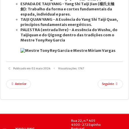
ESPADA DE TAIJI YANG - Yang Shi Taiji Jian (
楊氏太極
NOTICIA
劍): Trabalho da forma e cortes fundamentais da
espada, individual e pares.
EMAIL
TAIJI QUAN YANG - A Essência do Yang Shi Taiji Quan,
princípios fundamentais energéticos.
MÉDIA
PALESTRA (entrada livre) - A essência do Wushu, do
Taijiquan e do Qigong dentro das tradições com o
Mestre Tony Rey Garcia
Publicado em 02 maio 2024
Visualizações: 1747
Anterior
Seguinte
Rua 22, n.º 405
4500-272 Espinho
Portugal