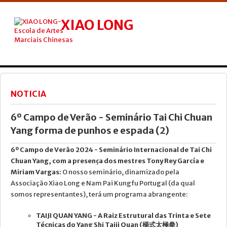
XIAO LONG
ESCOLA DE ARTES MARCIAIS CHINESAS
INICIO
NÓS
NOTICIA
TAI CHI
6º Campo de Verão - Seminário Tai Chi Chuan
KUNG FU
Yang forma de punhos e espada (2)
QIGONG
6º Campo de Verão 2024 - Seminário Internacional de Tai Chi
Chuan Yang, com a presença dos mestres Tony Rey García e
AULA KIDS
Miriam Vargas:
O nosso seminário, dinamizado pela
Associação Xiao Long e Nam Pai Kungfu Portugal (da qual
TERAPIAS
somos representantes), terá um programa abrangente:
AULAS
TAIJI QUAN YANG - A Raiz Estrutural das Trinta e Sete
CURSOS
Técnicas do Yang Shi Taiji Quan (
楊式太極拳)