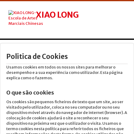
XIAO LONG
ESCOLA DE ARTES MARCIAIS CHINESAS
INICIO
NÓS
Politica de Cookies
TAI CHI
Usamos cookies em todos os nossos sites para melhorar o
desempenho e a sua experiência como utilizador. Esta página
KUNG FU
explica como o fazemos.
QIGONG
O que são cookies
AULA KIDS
Os cookies são pequenos ficheiros de texto que um site, ao ser
visitado pelo utilizador, coloca no seu computador ou no seu
TERAPIAS
dispositivo móvel através do navegador de internet (browser). A
colocação de cookies ajudará o site a reconhecer o seu
AULAS
dispositivo na próxima vez que o utilizador o visita. Usamos o
termo cookies nesta política para referir todos os ficheiros que
CURSOS