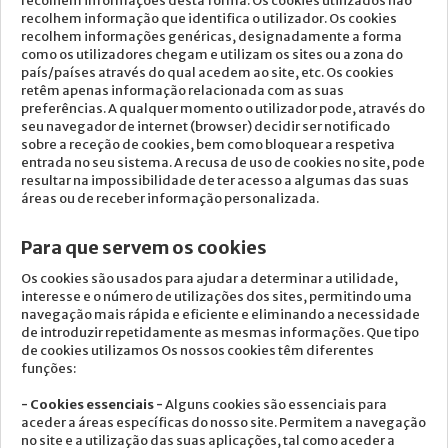
recolhem informações desta forma. Os cookies utilizados não
recolhem informação que identifica o utilizador. Os cookies
NOTICIA
recolhem informações genéricas, designadamente a forma
como os utilizadores chegam e utilizam os sites ou a zona do
EMAIL
país/países através do qual acedem ao site, etc. Os cookies
retêm apenas informação relacionada com as suas
MÉDIA
preferências. A qualquer momento o utilizador pode, através do
seu navegador de internet (browser) decidir ser notificado
sobre a receção de cookies, bem como bloquear a respetiva
entrada no seu sistema. A recusa de uso de cookies no site, pode
resultar na impossibilidade de ter acesso a algumas das suas
áreas ou de receber informação personalizada.
Para que servem os cookies
Os cookies são usados para ajudar a determinar a utilidade,
interesse e o número de utilizações dos sites, permitindo uma
navegação mais rápida e eficiente e eliminando a necessidade
de introduzir repetidamente as mesmas informações. Que tipo
de cookies utilizamos Os nossos cookies têm diferentes
funções:
- Cookies essenciais -
Alguns cookies são essenciais para
aceder a áreas específicas do nosso site. Permitem a navegação
no site e a utilização das suas aplicações, tal como aceder a