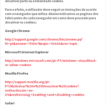
desativar parte ou a totalidade cookies.
Para o efeito, o utilizador deve seguir as instruções de acordo
com o navegador que utiliza. Abaixo indicamos as paginas dos
fabricantes de cada navegador em como deve proceder para
desativar os cookies;
Google Chrome:
http://support.google.com/chrome/bin/answer.py?
hl=pt&answer=95647&topic=14666&ctx=topic
Microsoft Internet Explorer
http://windows.microsoft.com/pt-PT/windows-vista/Block-
or-allow-cookies
Mozilla Firefox
http://support.mozilla.org/pt-
PT/kb/Activar%20e%20Desactivar%20cookies?
redirectlocale=en-
US&redirectslug=Enabling+and+disabling+cookies
Safari