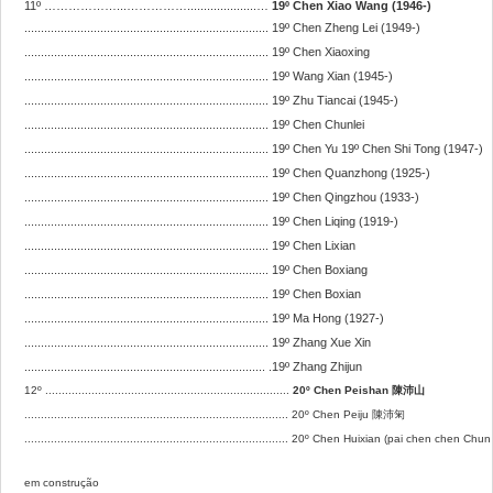
11º ………………...…………….....................…
19º Chen Xiao Wang (1946-)
..........................................................................
19º Chen Zheng Lei (1949-)
..........................................................................
19º Chen Xiaoxing
..........................................................................
19º Wang Xian (1945-)
..........................................................................
19º Zhu Tiancai (1945-)
..........................................................................
19º Chen Chunlei
..........................................................................
19º Chen Yu
19º Chen Shi Tong (1947-)
..........................................................................
19º Chen Quanzhong (1925-)
..........................................................................
19º Chen Qingzhou (1933-)
..........................................................................
19º Chen Liqing (1919-)
..........................................................................
19º Chen Lixian
..........................................................................
19º Chen Boxiang
..........................................................................
19º Chen Boxian
..........................................................................
19º Ma Hong (1927-)
..........................................................................
19º Zhang Xue Xin
......................................................................... .
19º Zhang Zhijun
12
º ..........................................................................
20º Chen Peishan
陳沛山
................................................................................ 20º Chen Peiju
陳沛
匊
................................................................................ 20
º C
hen Huixian (pai chen chen Chun l
em construção