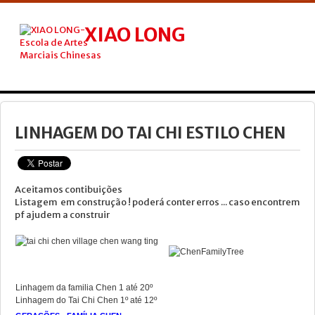
XIAO LONG
ESCOLA DE ARTES MARCIAIS CHINESAS
INICIO
NÓS
LINHAGEM DO TAI CHI ESTILO CHEN
TAI CHI
KUNG FU
Aceitamos contibuições
Listagem em construção ! poderá conter erros ... caso encontrem
QIGONG
pf ajudem a construir
AULA KIDS
TERAPIAS
AULAS
Linhagem da familia Chen 1 até 20º
Linhagem do Tai Chi Chen 1º até 12º
CURSOS