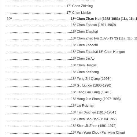
................................................................
17º Chen Zhiming
................................................................
17º Chen Lianke
10º ……………………….........……..………
18º Chen Zhao Kui (1928-1981) (11a, 11b,
.....................................................................
18º Chen Zhaoxu (1911-1960)
......................................................................
18º Chen Zhaohai
......................................................................
18º Chen Zhao Pei (1893-1972) (11a, 11b, 11
......................................................................
18º Chen Zhaochi
......................................................................
18º Chen Zhaohai
18º Chen Hongen
......................................................................
18º Chen Jin Ao
......................................................................
18º Chen Honglie
......................................................................
18º Chen Kezhong
......................................................................
18º Feng Zhi Qiang (1926-)
......................................................................
18º Gu Liu Xin (1908-1990)
......................................................................
18º Kang Gui Xiang (1940-)
......................................................................
18º Hong Jun Sheng (1907-1996)
......................................................................
18º Liu Ruizhan
......................................................................
18º Tian Xiuchen (1916-1984 )
......................................................................
18º Chen Bao Hao (1904-1953
......................................................................
18º Shen JiaZhen (1891-1972)
......................................................................
18º Pan Yong Zhou (Pan wing Chou)