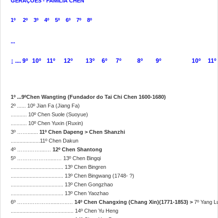
GERAÇÕES - FAMÍLIA CHEN
NOTICIA
1º 2º 3º 4º 5º 6º 7º 8º
EMAIL
...
MÉDIA
↨ .... 9º 10º 11º 12º 13º 6º 7º 8º 9º 10º 11º
1º ...9ºChen Wangting (Fundador do Tai Chi Chen 1600-1680)
2º ......
10º Jian Fa (Jiang Fa)
........... 10º Chen Suole (Suoyue)
........... 10º Chen Yuxin (Ruxin)
3º …….......
11º Chen Dapeng > Chen Shanzhi
....................11º Chen Dakun
4º …….……....…
12º Chen Shantong
5º ……………….....… 13º Chen Bingqi
.................................... 13º Chen Bingren
.................................... 13º Chen Bingwang (1748- ?)
.................................... 13º Chen Gongzhao
.................................... 13º Chen Yaozhao
6º …….…………......…..…
14º Chen Changxing (Chang Xin)(1771-1853) >
7º Yang L
........................................... 14º Chen Yu Heng